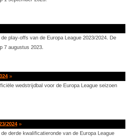
or de play-offs van de Europa League 2023/2024. De
 op 7 augustus 2023.
2024
»
fficiële wedstrijdbal voor de Europa League seizoen
23/2024
»
r de derde kwalificatieronde van de Europa League