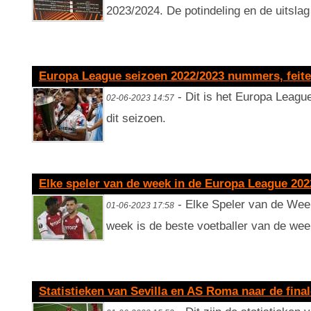
2023/2024. De potindeling en de uitslag 
Europa League seizoen 2022/2023 nummers, feiten
- Dit is het Europa Leagu
02-06-2023 14:57
dit seizoen.
Elke speler van de week in de Europa League 202
- Elke Speler van de Wee
01-06-2023 17:58
week is de beste voetballer van de we
Statistieken van Sevilla en AS Roma naar de fina