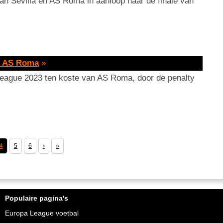
 van Sevilla en AS Roma in aanloop naar de finale van
an AS Roma
»
League 2023 ten koste van AS Roma, door de penalty
4
5
6
›
»
Populaire pagina's
Europa League voetbal