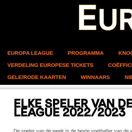
EUROPA LEAGUE
PROGRAMMA
KNO
VERDELING EUROPESE TICKETS
COËFFIC
GELE/RODE KAARTEN
WINNAARS
NI
ELKE SPELER VAN D
LEAGUE 2022/2023
De speler van de week is de beste voetballer van de