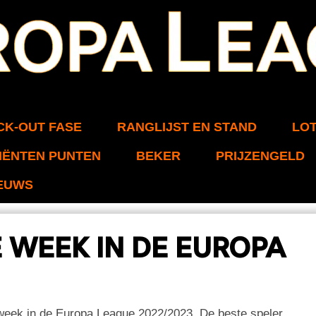
CK-OUT FASE
RANGLIJST EN STAND
LOT
IËNTEN PUNTEN
BEKER
PRIJZENGELD
EUWS
E WEEK IN DE EUROPA
 week in de Europa League 2022/2023. De beste speler