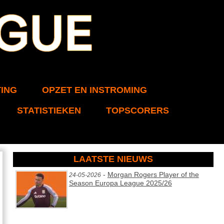
ING
OPZET EN INSTROMING
STATISTIEKEN
TOPSCORERS
LAATSTE NIEUWS
-
Morgan Rogers Player of the
24-05-2026
Season Europa League 2025/26